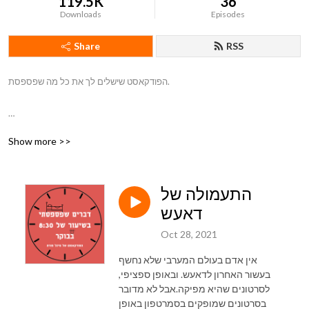
119.5K
36
Downloads
Episodes
Share
RSS
הפודקאסט שישלים לך את כל מה שפספסת.

Show more >>
Cold Funk by Kevin MacLeod http://incompetech.com

Creative Commons — Attribution 4.0 International — CC BY 4.0

Free Download / Stream:  https://www.audiolibrary.com.co/kevin...

התעמולה של
Music promoted by Audio Library    • Cold Funk – Kevin MacLeod (No 
Copyrig...
דאעש
Oct 28, 2021
אין אדם בעולם המערבי שלא נחשף
בעשור האחרון לדאעש. ובאופן ספציפי,
לסרטונים שהיא מפיקה.אבל לא מדובר
בסרטונים שמופקים בסמרטפון באופן